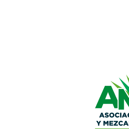
módulo deseas i
entes